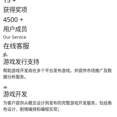
获得奖项
4500
+
用户成员
Our Service
在线客服
游戏发行支持
帮助游戏开发商在多个平台发布游戏，并提供市场推广及数
据分析服务。
游戏开发
为客户提供从概念设计到发布的完整游戏开发服务，包括角
色设计、剧情编排和编程实现；