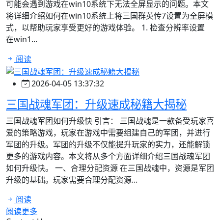
可能会遇到游戏在win10系统下无法全屏显示的问题。本文
将详细介绍如何在win10系统上将三国群英传7设置为全屏模
式，以帮助玩家享受更好的游戏体验。 1. 检查分辨率设置
在win1...
阅读
2026-04-05 13:37:32
三国战魂军团：升级速成秘籍大揭秘
三国战魂军团如何升级快 引言： 三国战魂是一款备受玩家喜
爱的策略游戏，玩家在游戏中需要组建自己的军团，并进行
军团的升级。军团的升级不仅能提升玩家的实力，还能解锁
更多的游戏内容。本文将从多个方面详细介绍三国战魂军团
如何升级快。 一、合理分配资源 在三国战魂中，资源是军团
升级的基础。玩家需要合理分配资源...
阅读
阅读更多