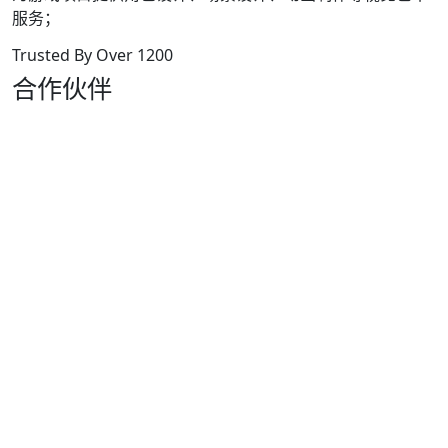
服务；
Trusted By Over 1200
合作伙伴