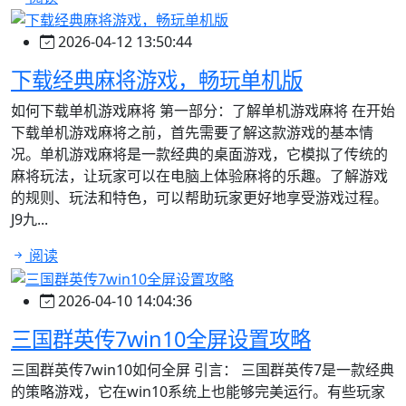
2026-04-12 13:50:44
下载经典麻将游戏，畅玩单机版
如何下载单机游戏麻将 第一部分：了解单机游戏麻将 在开始
下载单机游戏麻将之前，首先需要了解这款游戏的基本情
况。单机游戏麻将是一款经典的桌面游戏，它模拟了传统的
麻将玩法，让玩家可以在电脑上体验麻将的乐趣。了解游戏
的规则、玩法和特色，可以帮助玩家更好地享受游戏过程。
J9九...
阅读
2026-04-10 14:04:36
三国群英传7win10全屏设置攻略
三国群英传7win10如何全屏 引言： 三国群英传7是一款经典
的策略游戏，它在win10系统上也能够完美运行。有些玩家