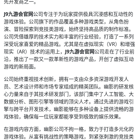
先开发商之一。
J9九游会官网
公司专注于为玩家提供极具沉浸感和互动性的
游戏体验。公司旗下的作品覆盖多种游戏类型，从角色扮
演、冒险探索到竞技类游戏，始终坚持高品质的制作标准。
公司凭借雄厚的技术实力和丰富的行业经验，打造了一系列
深受玩家喜爱的精品游戏。尤其是在虚拟现实（VR）和增强
现实（AR）技术的运用上，
J9九游会官网
公司走在了行业前
沿，推出了一款又一款革新性的游戏产品，开创了虚拟互动
游戏的新局面。
公司始终重视技术创新，拥有一支由众多资深游戏开发人
员、艺术设计师和市场专家组成的精英团队。幽影的研发核
心力量来自于其技术研发部门，该部门集中了人工智能、大
数据分析、图形引擎等领域的顶尖人才。通过先进的游戏引
擎与跨平台开发技术，幽影能够在多种设备上提供流畅的游
戏体验，确保每一位玩家都能享受到极致的娱乐效果。
在游戏内容方面，幽影公司不拘一格，致力于打造多元化的
游戏体验。从富有挑战性的策略游戏，到紧张刺激的竞技类