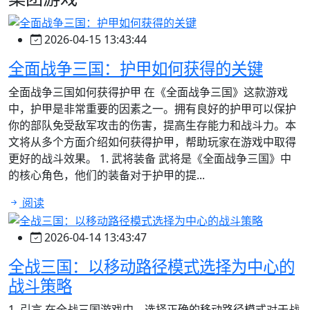
2026-04-15 13:43:44
全面战争三国：护甲如何获得的关键
全面战争三国如何获得护甲 在《全面战争三国》这款游戏
中，护甲是非常重要的因素之一。拥有良好的护甲可以保护
你的部队免受敌军攻击的伤害，提高生存能力和战斗力。本
文将从多个方面介绍如何获得护甲，帮助玩家在游戏中取得
更好的战斗效果。 1. 武将装备 武将是《全面战争三国》中
的核心角色，他们的装备对于护甲的提...
阅读
2026-04-14 13:43:47
全战三国：以移动路径模式选择为中心的
战斗策略
1. 引言 在全战三国游戏中，选择正确的移动路径模式对于战