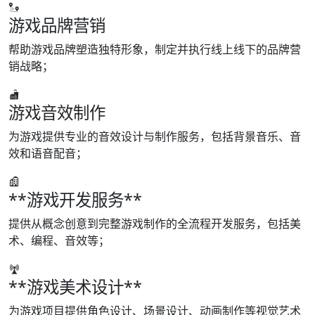
游戏品牌营销
帮助游戏品牌塑造独特形象，制定并执行线上线下的品牌营
销战略；
游戏音效制作
为游戏提供专业的音效设计与制作服务，包括背景音乐、音
效和语音配音；
**游戏开发服务**
提供从概念创意到完整游戏制作的全流程开发服务，包括美
术、编程、音效等；
**游戏美术设计**
为游戏项目提供角色设计、场景设计、动画制作等视觉艺术