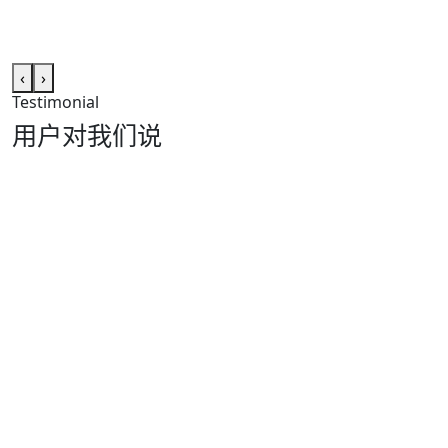
‹
›
Testimonial
用户对我们说